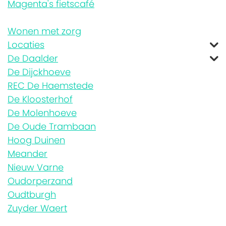
Magenta's fietscafé
Wonen met zorg
Locaties
De Daalder
De Dijckhoeve
REC De Haemstede
De Kloosterhof
De Molenhoeve
De Oude Trambaan
Hoog Duinen
Meander
Nieuw Varne
Oudorperzand
Oudtburgh
Zuyder Waert