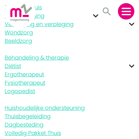
Zorg aan huis
Wijkverpleging
Verzorging en verpleging
Wondzorg
Beeldzorg
Behandeling & therapie
Diëtist
Ergotherapeut
Fysiotherapeut
Logopedist
Huishoudelijke ondersteuning
Thuisbegeleiding
Dagbesteding
Volledig Pakket Thuis