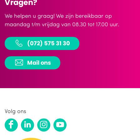
Vragen?
We helpen u graag! We zijn bereikbaar op
maandag t/m vrijdag van 08.30 tot 17.00 uur.
(072) 575 31 30
Mail ons
Volg ons